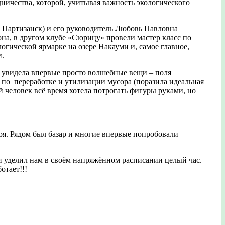
ничества, которой, учитывая важность экологического
. Партизанск) и его руководитель Любовь Павловна
на, в другом клубе «Сюрицу» провели мастер класс по
огической ярмарке на озере Накауми и, самое главное,
и.
 увидела впервые просто волшебные вещи – поля
д по переработке и утилизации мусора (поразила идеальная
 человек всё время хотела потрогать фигуры руками, но
оря. Рядом был базар и многие впервые попробовали
и уделил нам в своём напряжённом расписании целый час.
отает!!!