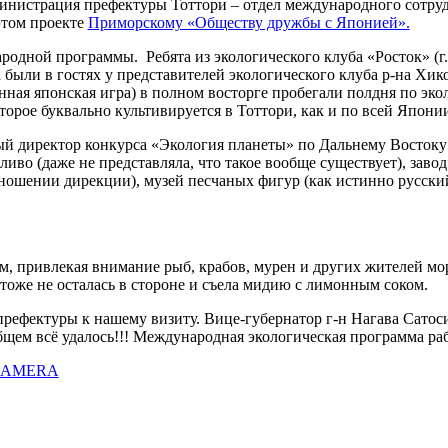
инистрация префектуры Тоттори – отдел международного сотруд
этом проекте
Приморскому «Обществу дружбы с Японией».
одной программы. Ребята из экологического клуба «Росток» (г
ыли в гостях у представителей экологического клуба р-на Хико
ная японская игра) в полном восторге пробегали полдня по экол
орое буквально культивируется в Тоттори, как и по всей Япони
ый директор конкурса «Экология планеты» по Дальнему Востоку
ливо (даже не представляла, что такое вообще существует), заво
тношении дирекции), музей песчаных фигур (как истинно русский
ам, привлекая внимание рыб, крабов, мурен и других жителей м
оже не осталась в стороне и съела мидию с лимонным соком.
рефектуры к нашему визиту. Вице-губернатор г-н Нагава Сатос
щем всё удалось!!! Международная экологическая программа раб