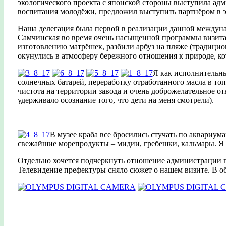
экологического проекта с японской стороны выступила адм
воспитания молодёжи, предложил выступить партнёром в 
Наша делегация была первой в реализации данной междунар
Самчинская во время очень насыщенной программы визита б
изготовлению матрёшек, разбили арбуз на пляже (традицион
окунулись в атмосферу бережного отношения к природе, кот
Я как исполнительн
солнечных батарей, переработку отработанного масла в топ
чистота на территории завода и очень доброжелательное о
удерживало осознание того, что дети на меня смотрели).
В музее краба все бросились стучать по аквариум
свежайшие морепродукты – мидии, гребешки, кальмары. Я т
Отдельно хочется подчеркнуть отношение администрации п
Телевидение префектуры сняло сюжет о нашем визите. В об