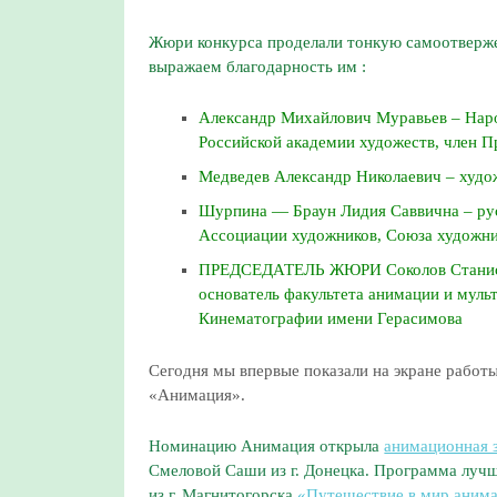
Жюри конкурса проделали тонкую самоотверже
выражаем благодарность им :
Александр Михайлович Муравьев – Нар
Российской академии художеств, член 
Медведев Александр Николаевич – худо
Шурпина — Браун Лидия Саввична – рус
Ассоциации художников, Союза художник
ПРЕДСЕДАТЕЛЬ ЖЮРИ Соколов Станисла
основатель факультета анимации и муль
Кинематографии имени Герасимова
Сегодня мы впервые показали на экране работ
«Анимация».
Номинацию Анимация открыла
анимационная 
Смеловой Саши из г. Донецка. Программа лучш
из г. Магнитогорска
«Путешествие в мир аним