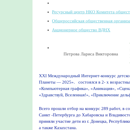
Ресурсный центр НКО Комитета обществ
Общероссийская общественная организа
Акционерное общество ВДНХ
Петрова Лариса Викторовна
ХХI Международный Интернет-конкурс детско
Планеты — 2025». состоялся в 2- х возрастных 
«Компьютерная графика», «Анимация», «Сцена
«Здравствуй, Вселенная!», «Приключение дел
Всего прошли отбор на конкурс 289 работ, в с
Санкт -Петербурга до Хабаровска и Владивосто
приняли участие дети из г. Донецка, Республи
а также Казахстана.