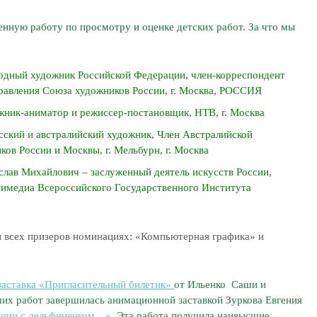
нную работу по просмотру и оценке детских работ. За что мы
одный художник Российской Федерации, член-корреспондент
Правления Союза художников России, г. Москва, РОССИЯ
жник-аниматор и режиссер-постановщик, НТВ, г. Москва
ский и австралийский художник, Член Австралийской
ов России и Москвы, г. Мельбурн, г. Москва
в Михайлович – заслуженный деятель искусств России,
тимедиа Всероссийского Государственного Института
ы всех призеров номинациях: «Компьютерная графика» и
заставка «Пригласительный билетик»
от Ильенко Саши и
их работ завершилась анимационной заставкой Зуркова Евгения
ации с дельфиненком…»
. Эта работа получила наивысшие