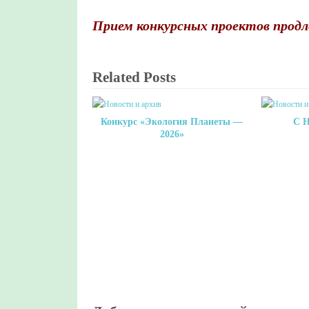
Прием конкурсных проектов продле
Related Posts
Конкурс «Экология Планеты —
С Н
2026»