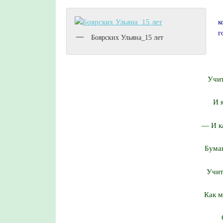
к
г
Боярских Ульяна_15 лет
Учит
И 
— И к
Бумаг
Учит
Как м