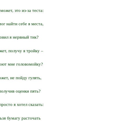
может, это из-за теста:
ог найти себе я места,
овил я нервный тик?
жет, получу я тройку –
оют мне головомойку?
жет, не пойду гулять,
получив оценки пять?
просто я хотел сказать:
ьзя бумагу расточать