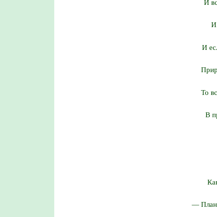
И в
И
И ес
Прир
То в
В п
Ка
— План