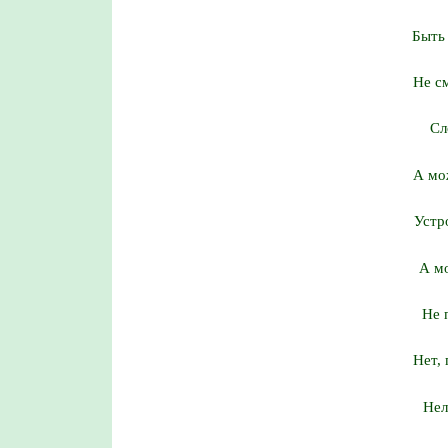
Быть 
Не см
Сл
А мо
Устр
А мо
Не 
Нет, 
Нел