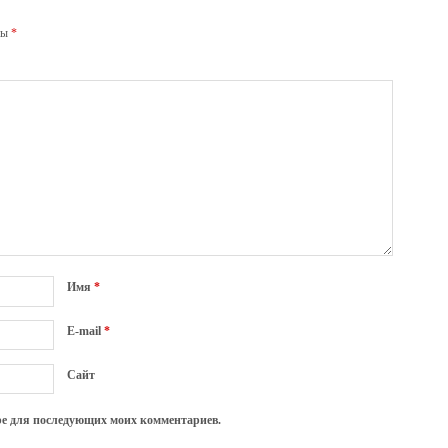
ны
*
Имя
*
E-mail
*
Сайт
зере для последующих моих комментариев.