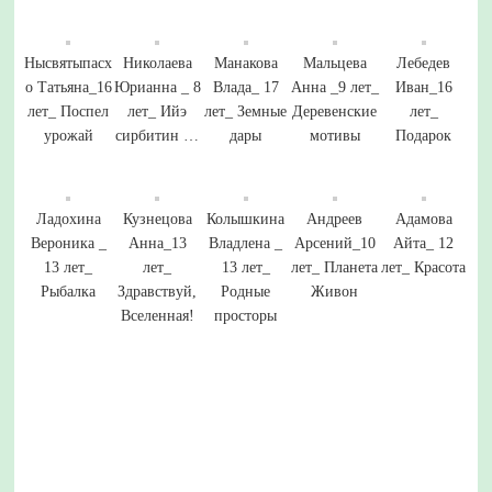
Нысвятыпасх
Николаева
Манакова
Мальцева
Лебедев
о Татьяна_16
Юрианна _ 8
Влада_ 17
Анна _9 лет_
Иван_16
лет_ Поспел
лет_ Ийэ
лет_ Земные
Деревенские
лет_
урожай
сирбитин …
дары
мотивы
Подарок
Ладохина
Кузнецова
Колышкина
Андреев
Адамова
Вероника _
Анна_13
Владлена _
Арсений_10
Айта_ 12
13 лет_
лет_
13 лет_
лет_ Планета
лет_ Красота
Рыбалка
Здравствуй,
Родные
Живон
Вселенная!
просторы