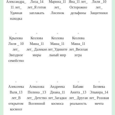
Александра_
Лиза_14
Марина_11
Яна_11 лет_
Лиля _10
11 лет_
лет_Я готов
лет_
Осторожно
лет_
Удачная
заплакать
Лисенок
дельфины
Защитники
находка
Крылова
Козлова
Козлова
Козлова
Лиля _ 10
Маша_11
Маша_11
Маша_11
лет_
лет_ Далекие
лет_Удивите
лет_Веселая
Звездное
миры
льный мир
игра
семейство
Алексеева
Алмазова
Андреева
Бабаян
Беляева
Валя_13
Полина _13
Диана_11
Анита _13
Эльвира_14
лет_В
лет_ Детство
лет_Загадки
лет_ Другая
лет_ Розовая
открытом
Вселенной
космоса
реальность
мечта
космосе