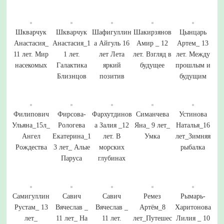
Шкварчук
Шкварчук
Шафигуллин
Шакирзянов
Цынцарь
Анастасия_
Анастасия_1
а Айгуль 16
Амир _ 12
Артем_ 13
11 лет. Мир
1 лет.
лет Лета
лет. Взгляд в
лет. Между
насекомых
Галактика
яркий
будущее
прошлым и
Близнцов
позитив
будущим
Филипович
Фирсова-
Фархутдинов
Симанчева
Устинова
Ульяна_15л_
Рологева
а Залия _12
Яна_ 9 лет_
Наталья_16
Ангел
Екатерина_1
лет. В
Умка
лет_Зимняя
Рождества
3 лет_ Алые
морских
рыбалка
Паруса
глубинах
Самигуллин
Савич
Савич
Ремез
Рымарь-
Рустам_ 13
Вячеслав _
Вячеслав _
Артём_8
Харитонова
лет_
11 лет_ На
11 лет.
лет_Путешес
Лилия _ 10