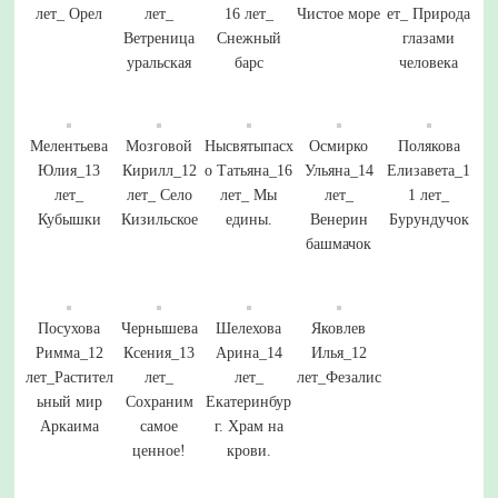
лет_ Орел
лет_
16 лет_
Чистое море
ет_ Природа
Ветреница
Снежный
глазами
уральская
барс
человека
Мелентьева
Мозговой
Нысвятыпасх
Осмирко
Полякова
Юлия_13
Кирилл_12
о Татьяна_16
Ульяна_14
Елизавета_1
лет_
лет_ Село
лет_ Мы
лет_
1 лет_
Кубышки
Кизильское
едины.
Венерин
Бурундучок
башмачок
Посухова
Чернышева
Шелехова
Яковлев
Римма_12
Ксения_13
Арина_14
Илья_12
лет_Растител
лет_
лет_
лет_Фезалис
ьный мир
Сохраним
Екатеринбур
Аркаима
самое
г. Храм на
ценное!
крови.