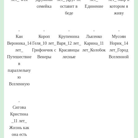
семейка
оставит в
Единение
котором я
беде
живу
Кан
Короп
Крупенина
Лысенко
Мусоян
Вероника_14
Геля_10 лет_
Варя_12 лет_
Карина_11
Норик_14
лет_
Грифончик с
Красавицы
лет_Колобок
лет_Город
Путешествие
Венеры
лесные
Вселенной
в
параллельну
ю
Вселенную
Сигова
Кристина
_11 лет_
Жизнь как
она есть