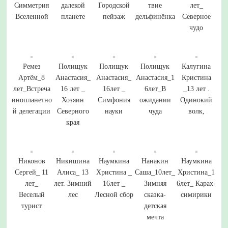
Симметрия
далекой
Городской
твие
лет_
Вселенной
планете
пейзаж
дельфинёнка
Северное
чудо
Ремез
Полищук
Полищук
Полищук
Калугина
Артём_8
Анастасия_
Анастасия_
Анастасия_1
Кристина
лет_Встреча
16 лет _
16лет _
6лет_В
_13 лет .
инопланетно
Хозяин
Симфония
ожидании
Одинокий
й делегации
Северного
науки
чуда
волк,
края
Никонов
Никишина
Наумкина
Нанакин
Наумкина
Сергей_ 11
Алиса_ 13
Христина _
Саша_10лет_
Христина_1
лет_
лет. Зимний
16лет _
Зимняя
6лет_ Карах-
Веселый
лес
Лесной сбор
сказка-
симирики
турист
детская
мечта