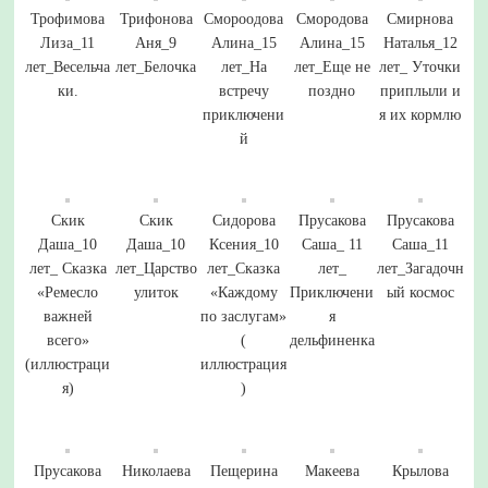
Трофимова
Трифонова
Смороодова
Смородова
Смирнова
Лиза_11
Аня_9
Алина_15
Алина_15
Наталья_12
лет_Весельча
лет_Белочка
лет_На
лет_Еще не
лет_ Уточки
ки.
встречу
поздно
приплыли и
приключени
я их кормлю
й
Скик
Скик
Сидорова
Прусакова
Прусакова
Даша_10
Даша_10
Ксения_10
Саша_ 11
Саша_11
лет_ Сказка
лет_Царство
лет_Сказка
лет_
лет_Загадочн
«Ремесло
улиток
«Каждому
Приключени
ый космос
важней
по заслугам»
я
всего»
(
дельфиненка
(иллюстраци
иллюстрация
я)
)
Прусакова
Николаева
Пещерина
Макеева
Крылова