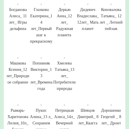
Богданова
Глазкова
Деркач
Дидевич
Коновалова
Алиса_ 11
Екатерина_1
Анна_12
Владислава_
Татьяна_ 12
лет_ Игры
4
лет_
12лет_ Мать
лет _ Летний
дельфина
лет_Первый
Радужная
планет
пейзаж
шаг к
планета
прекрасному
Машкова
Попивняк
Хмелева
Ксения_12
Виктории_1
Татьяна_13
лет_Природн
3
лет_
ое собрание
лет_Времена
Потребители
года
природы
Рымарь-
Пукис
Петрицкая
Шевцов
Дорошенко
Харитонова
Алина_13 л_
Алиса_14л_
Дмитрий_ 8
Георгий _ 8
Лилия_10л_
Сохраним
Вечерний
лет_Квагга
лет_ Дронт