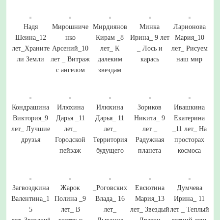
Надя
Мирошниче
Мирдиянов
Минка
Ларионова
Шеина_12
нко
Кирам _8
Ирина_ 9 лет
Мария_10
лет_Храните
Арсений_10
лет_ К
_ Лось и
лет_ Рисуем
ли Земли
лет _ Витраж
далеким
карась
наш мир
с ангелом
звездам
Кондрашина
Илюхина
Илюхина
Зориков
Ивашкина
Виктория_9
Дарья _11
Дарья_ 11
Никита_ 9
Екатерина
лет_ Лучшие
лет_
лет_
лет _
_11 лет_ На
друзья
Городской
Территория
Радужная
просторах
пейзаж
будущего
планета
космоса
Загвоздкина
Жарок
_Роговских
Евсютина
Думчева
Валентина_1
Полина _9
Влада_ 16
Мария_13
Ирина_ 11
5
лет_ В
лет_
лет_ Звездый
лет _ Теплый