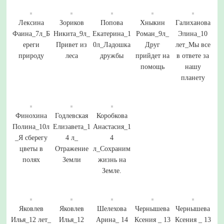
Лексина
Зориков
Попова
Хныкин
Галиханова
Фаина_7л_Б
Никита_9л_
Екатерина_1
Роман_9л_
Элина_10
ереги
Привет из
0л_Ладошка
Друг
лет_Мы все
природу
леса
дружбы
прийдет на
в ответе за
помощь
нашу
планету
Финохина
Годлевская
Коробкова
Полина_10л
Елизавета_1
Анастасия_1
_Я сберегу
4 л_
4
цветы в
Отражение
л_Сохраним
полях
Земли
жизнь на
Земле.
Яковлев
Яковлев
Шелехова
Чернышева
Чернышева
Илья_12 лет_
Илья_12
Арина_ 14
Ксения _ 13
Ксения _ 13