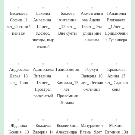
Басалаева
Бакеева
Бакеева
Ахметгалим
1Ананьева
София_11
Ангелина_
Ангелина
ова Аделя_
Елизавета
лет_Осенний
12 лет_
_12 лет _
13лет _ Эта
_12лет _
пейзаж
Космос,
Вне суеты
улица мне
Приключени
звезды, шар
знакома
я Гулливера
земной
Андросова
Афанасьева
Галиахметов
Горкун
Ермилова
Дарья_ 13
Виталина_
а
Валерия_16
Арина_13
лет_ Пион
13 лет_
Камилла_13
лет_ Лесная
лет_ Садовая
Прострел
лет_
охотница
соня
раскрытый
Проломник
Лемана
Жданова
Кожаева
Коковихина
Мазуркевич
Махиня
Ксения_ 13
Валерия_14
Александра_
Елена _9лет_
Евгения_13л