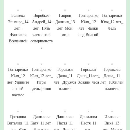
Беляева
Воробьев
Гавров
Гонтаренко
Гонтаренко
Эльвира_14
Андрей_14
Даниил_13
Юля_ 12
Юля_12 лет_
лет_
лет_ Пять
лет_Мой
лет_ Чайки
Лель
Фантазия
элементов
мир
над Волгой
Вселенной
совершенств
а
Гонтаренко
Гонтаренко
Горскася
Горскася
Горшкова
Юля_12
Юля_12 лет_
Даша_11
Даша_11лет_
Даша_ 11
лет_Удивите
Игры
лет_ Дружба
Хозяин леса
лет_ Юбилей
льный
дельфинов
планет
планеты
космос
Гроздова
Данилова
Данилова
Данилова
Иванова
Виталия _11
Катя_11 лет_
Настя_11
Настя_11
Вика_13
лет_ Фея
Дружная
лет_ Друг не
лет_
лет_ Мир в