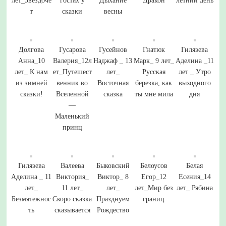
лет_Звездочё
гостях у
Дыхание
Дракон
летний день
т
сказки
весны
Долгова
Гусарова
Гусейнов
Гнатюк
Гилязева
Анна_10
Валерия_12л
Наджаф _ 13
Марк_ 9 лет_
Аделина _11
лет_ К нам
ет_Путешест
лет_
Русская
лет _ Утро
из зимней
венник во
Восточная
березка, как
выходного
сказки!
Вселенной
сказка
ты мне мила
дня
—
Маленький
принц
Гилязева
Валеева
Быковский
Белоусов
Белая
Аделина _ 11
Виктория_
Виктор_ 8
Егор_12
Есения_14
лет_
11 лет_
лет_
лет_Мир без
лет_ Рябина
Безмятежнос
Скоро сказка
Празднуем
границ
ть
сказывается
Рождество