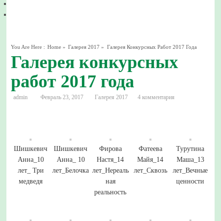
You Are Here :
Home
»
Галерея 2017
»
Галерея Конкурсных Работ 2017 Года
Галерея конкурсных
работ 2017 года
admin
Февраль 23, 2017
Галерея 2017
4 комментария
Шишкевич
Шишкевич
Фирова
Фатеева
Турутина
Анна_10
Анна_ 10
Настя_14
Майя_14
Маша_13
лет_ Три
лет_Белочка
лет_Нереаль
лет_Сквозь
лет_Вечные
медведя
ная
ценности
реальность