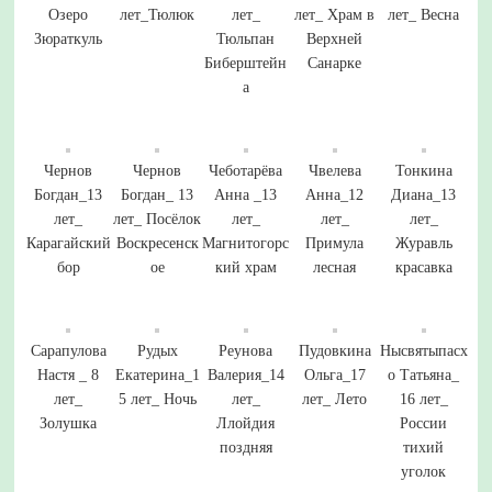
Озеро
лет_Тюлюк
лет_
лет_ Храм в
лет_ Весна
Зюраткуль
Тюльпан
Верхней
Биберштейн
Санарке
а
Чернов
Чернов
Чеботарёва
Чвелева
Тонкина
Богдан_13
Богдан_ 13
Анна _13
Анна_12
Диана_13
лет_
лет_ Посёлок
лет_
лет_
лет_
Карагайский
Воскресенск
Магнитогорс
Примула
Журавль
бор
ое
кий храм
лесная
красавка
Сарапулова
Рудых
Реунова
Пудовкина
Нысвятыпасх
Настя _ 8
Екатерина_1
Валерия_14
Ольга_17
о Татьяна_
лет_
5 лет_ Ночь
лет_
лет_ Лето
16 лет_
Золушка
Ллойдия
России
поздняя
тихий
уголок