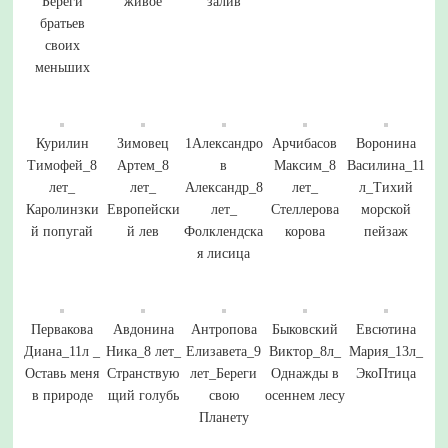
Береги
живое
залив
братьев
своих
меньших
Курилин
Зимовец
1Александро
Арчибасов
Воронина
Тимофей_8
Артем_8
в
Максим_8
Василина_11
лет_
лет_
Александр_8
лет_
л_Тихий
Каролинзки
Европейски
лет_
Стеллерова
морской
й попугай
й лев
Фолклендска
корова
пейзаж
я лисица
Первакова
Авдонина
Антропова
Быковский
Евсютина
Диана_11л _
Ника_8 лет_
Елизавета_9
Виктор_8л_
Мария_13л_
Оставь меня
Странствую
лет_Береги
Однажды в
ЭкоПтица
в природе
щий голубь
свою
осеннем лесу
Планету