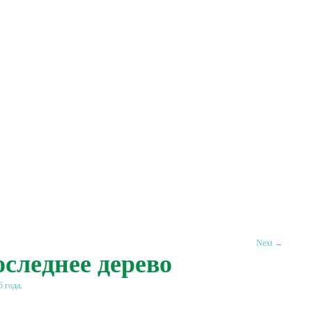
Next →
оследнее дерево
6 года
.