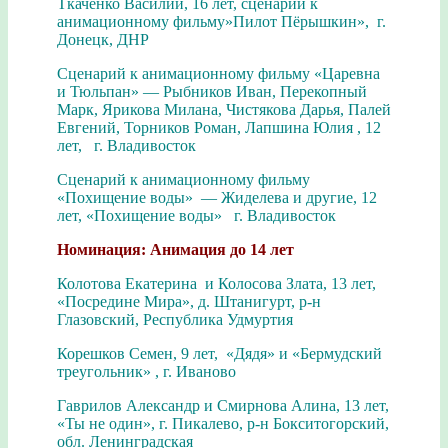
Ткаченко Василий, 16 лет, сценарий к
анимационному фильму»Пилот Пёрышкин», г.
Донецк, ДНР
Сценарий к анимационному фильму «Царевна
и Тюльпан» — Рыбников Иван, Перекопный
Марк, Ярикова Милана, Чистякова Дарья, Палей
Евгений, Торников Роман, Лапшина Юлия , 12
лет, г. Владивосток
Сценарий к анимационному фильму
«Похищение воды» — Жиделева и другие, 12
лет, «Похищение воды» г. Владивосток
Номинация: Анимация до 14 лет
Колотова Екатерина и Колосова Злата, 13 лет,
«Посредине Мира», д. Штанигурт, р-н
Глазовский, Республика Удмуртия
Корешков Семен, 9 лет, «Дядя» и «Бермудский
треугольник» , г. Иваново
Гаврилов Александр и Смирнова Алина, 13 лет,
«Ты не один», г. Пикалево, р-н Бокситогорский,
обл. Ленинградская